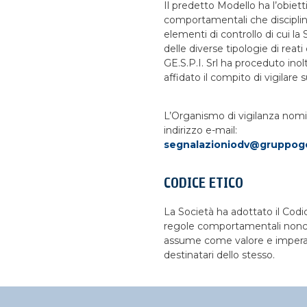
Il predetto Modello ha l’obiett
comportamentali che disciplinan
elementi di controllo di cui la
delle diverse tipologie di reat
GE.S.P.I. Srl ha proceduto inol
affidato il compito di vigilar
L’Organismo di vigilanza nomin
indirizzo e-mail:
segnalazioniodv@gruppoge
CODICE ETICO
La Società ha adottato il Codic
regole comportamentali nonché
assume come valore e imperati
destinatari dello stesso.