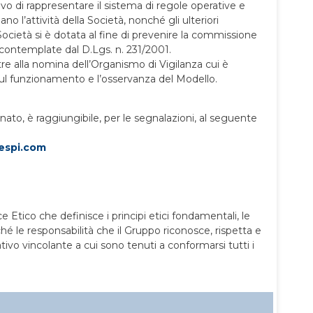
ivo di rappresentare il sistema di regole operative e
o l’attività della Società, nonché gli ulteriori
 Società si è dotata al fine di prevenire la commissione
i contemplate dal D.Lgs. n. 231/2001.
tre alla nomina dell’Organismo di Vigilanza cui è
e sul funzionamento e l’osservanza del Modello.
ato, è raggiungibile, per le segnalazioni, al seguente
spi.co
m
e Etico che definisce i principi etici fondamentali, le
 le responsabilità che il Gruppo riconosce, rispetta e
vo vincolante a cui sono tenuti a conformarsi tutti i